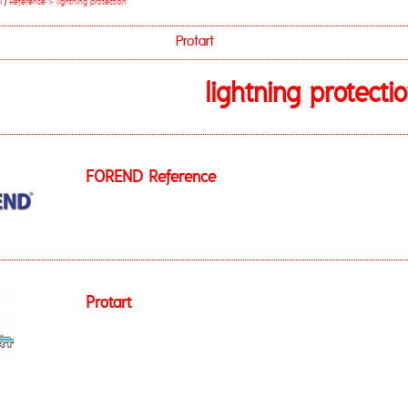
 / Reference
>
lightning protection
Protart
lightning protecti
FOREND Reference
Protart