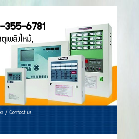
N CO.,LTD.
6-355-6781
ัญญาณแจ้งเหตุเพลิงไหม้,
่า
เรา / Contact us